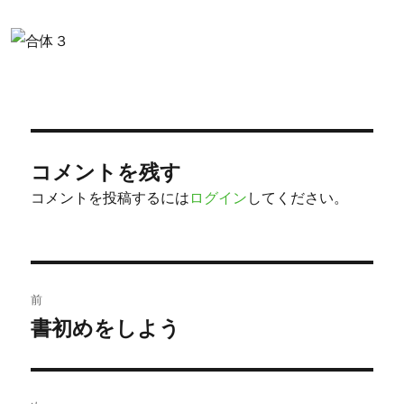
コメントを残す
コメントを投稿するには
ログイン
してください。
投
前
稿
書初めをしよう
過
去
ナ
の
ビ
投