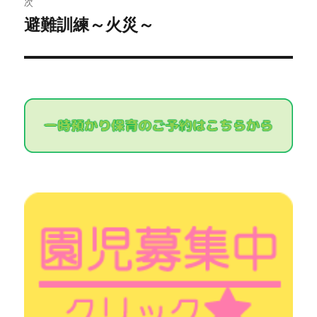
次
稿:
ゲ
避難訓練～火災～
次
の
ー
投
シ
稿:
ョ
ン