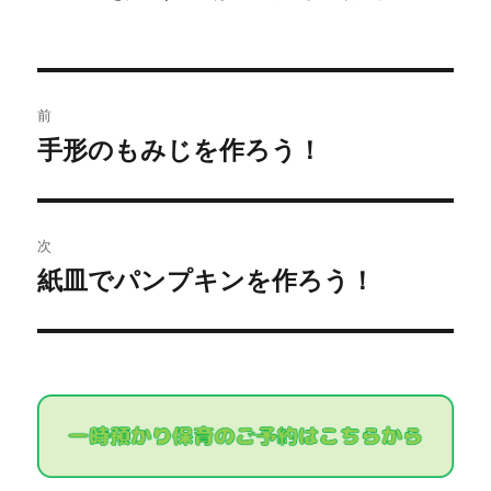
投
前
稿
手形のもみじを作ろう！
過
去
ナ
の
ビ
投
次
稿:
ゲ
紙皿でパンプキンを作ろう！
次
の
ー
投
シ
稿:
ョ
ン