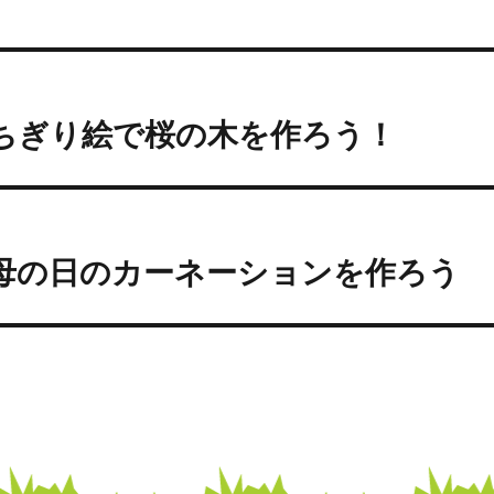
投
前
稿
ちぎり絵で桜の木を作ろう！
過
去
ナ
の
ビ
投
次
:
ゲ
母の日のカーネーションを作ろう
次
の
ー
投
シ
:
ョ
ン