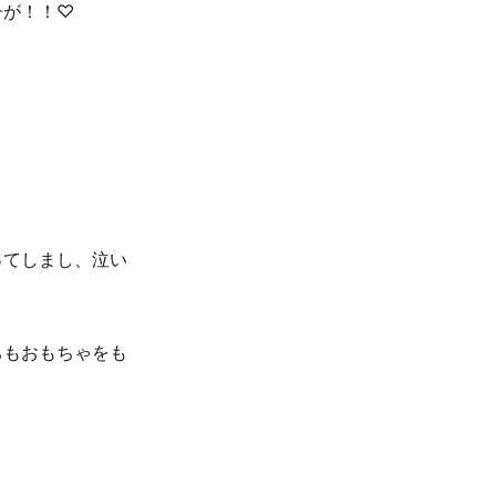
子が！！♡
ってしまし、泣い
ちもおもちゃをも