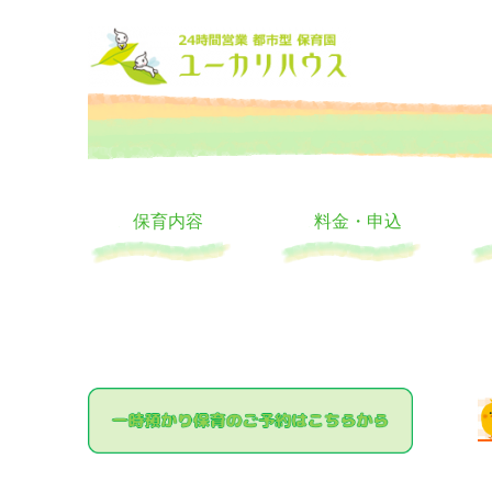
大阪の24時間託児所 ユーカリハウス 月極 一時保育 一時預か
24時間託児所 ユーカリハ
保育内容
料金・申込