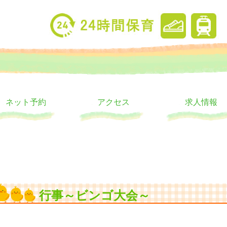
り
ウス
ネット予約
アクセス
求人情報
行事～ビンゴ大会～