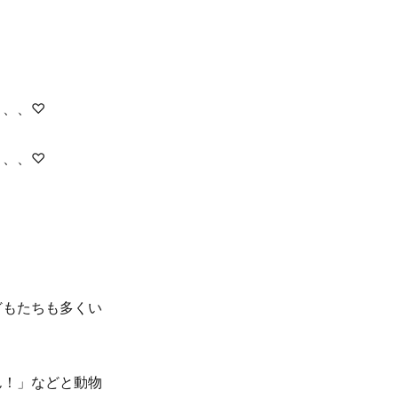
、、、♡
、、、♡
どもたちも多くい
ん！」などと動物