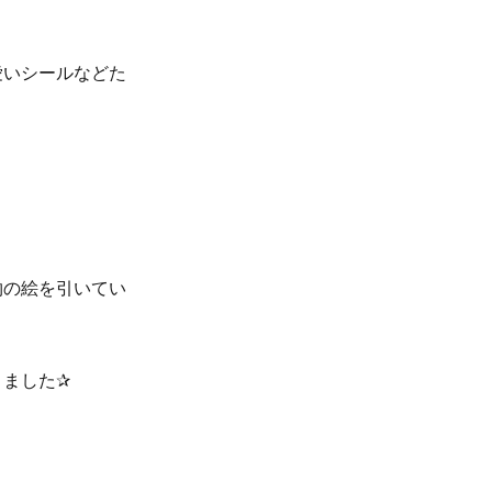
愛いシールなどた
物の絵を引いてい
きました✰