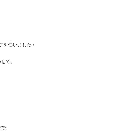
”を使いました♪
のせて、
情で、