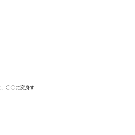
は、〇〇に変身す