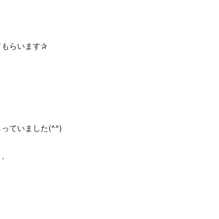
てもらいます✰
ていました(^^)
と、
、