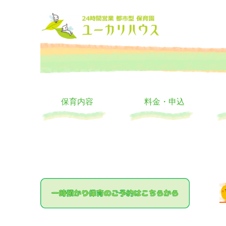
大阪の24時間託児所 ユーカリハウス 月極 一時保育 一時預か
24時間託児所 ユーカリハ
保育内容
料金・申込