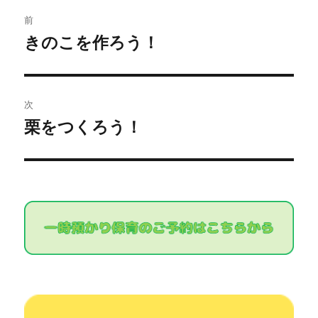
投
前
稿
きのこを作ろう！
過
去
ナ
の
ビ
投
次
稿:
ゲ
栗をつくろう！
次
の
ー
投
シ
稿:
ョ
ン