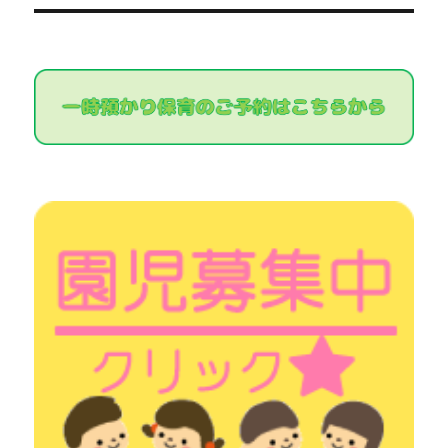
ー
投
シ
稿:
ョ
ン