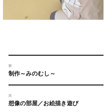
投
前
稿
制作～みのむし～
過
去
ナ
の
ビ
投
次
稿:
ゲ
想像の部屋／お絵描き遊び
次
の