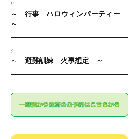
前
稿
～ 行事 ハロウィンパーティー
過
～
去
ナ
の
ビ
投
稿:
ゲ
次
～ 避難訓練 火事想定 ～
次
ー
の
シ
投
稿:
ョ
ン