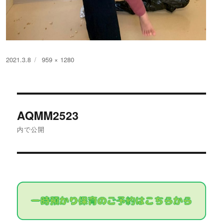
投
フ
2021.3.8
959 × 1280
稿
ル
日:
サ
イ
投
ズ
AQMM2523
稿
内で公開
ナ
ビ
ゲ
ー