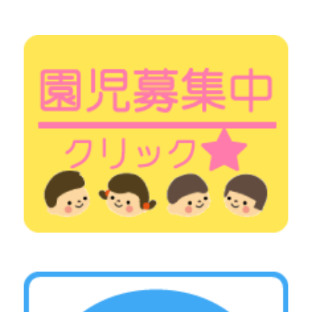
シ
ョ
ン