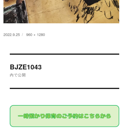
投
フ
2022.9.25
960 × 1280
稿
ル
日:
サ
イ
投
ズ
BJZE1043
稿
内で公開
ナ
ビ
ゲ
ー