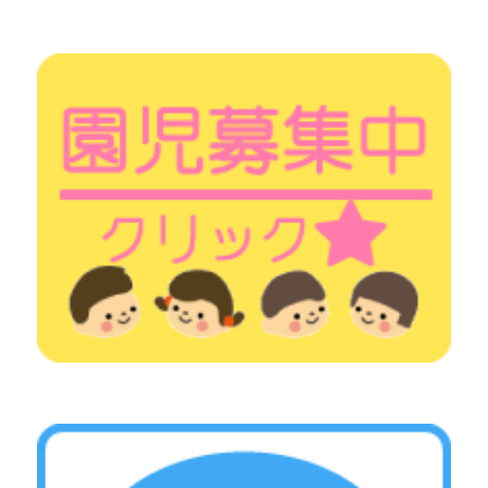
シ
ョ
ン