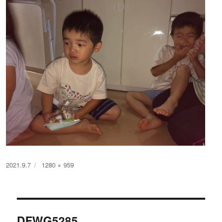
投
フ
2021.9.7
1280 × 959
稿
ル
日:
サ
イ
投
ズ
DFWG5285