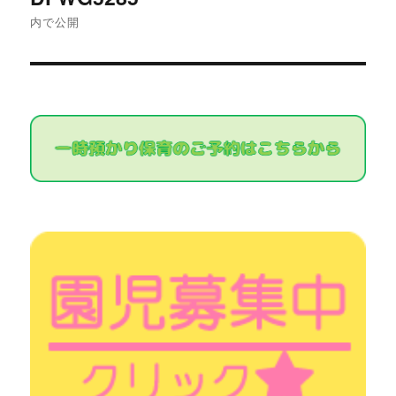
稿
内で公開
ナ
ビ
ゲ
ー
シ
ョ
ン