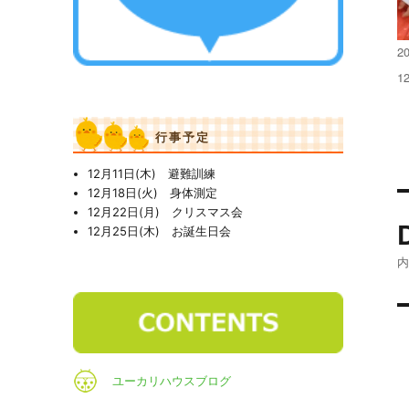
投
20
稿
フ
1
日
ル
サ
イ
行事予定
ズ
12月11日(木) 避難訓練
12月18日(火) 身体測定
12月22日(月) クリスマス会
12月25日(木) お誕生日会
ユーカリハウスブログ