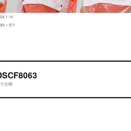
24.1.14
280 × 871
:
投
DSCF8063
稿
内で公開
ナ
ビ
ゲ
ー