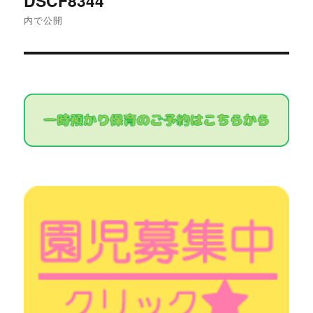
DSCF8344
稿
内で公開
ナ
ビ
ゲ
ー
シ
ョ
ン