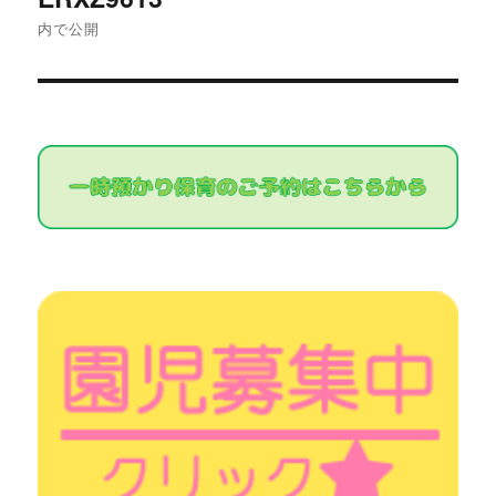
稿
内で公開
ナ
ビ
ゲ
ー
シ
ョ
ン