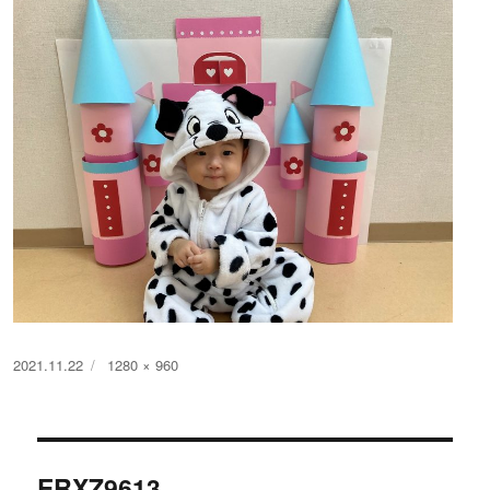
投
フ
2021.11.22
1280 × 960
稿
ル
日:
サ
イ
投
ズ
ERXZ9613