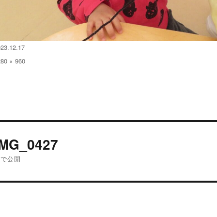
023.12.17
280 × 960
:
投
IMG_0427
稿
内で公開
ナ
ビ
ゲ