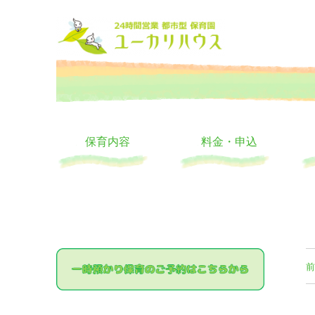
大阪の24時間託児所 ユーカリハウス 月極 一時保育 一時預か
24時間託児所 ユーカリハ
保育内容
料金・申込