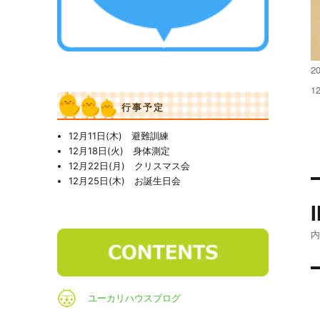
投
2
稿
フ
1
日
ル
行事予定
サ
イ
12月11日(木) 避難訓練
ズ
12月18日(火) 身体測定
12月22日(月) クリスマス会
12月25日(木) お誕生日会
ユーカリハウスブログ