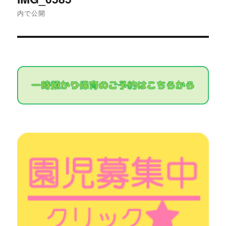
稿
内で公開
ナ
ビ
ゲ
ー
シ
ョ
ン