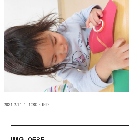
投
フ
2021.2.14
1280 × 960
稿
ル
日:
サ
イ
投
ズ
IMG_0585