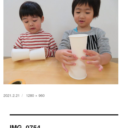
投
フ
2021.2.21
1280 × 960
稿
ル
日:
サ
イ
投
ズ
IMG_0754