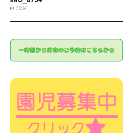
稿
内で公開
ナ
ビ
ゲ
ー
シ
ョ
ン