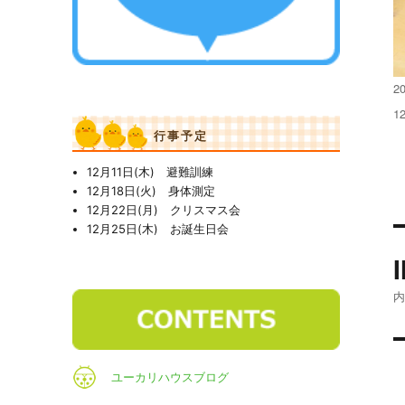
投
2
稿
フ
1
日
ル
行事予定
サ
イ
12月11日(木) 避難訓練
ズ
12月18日(火) 身体測定
12月22日(月) クリスマス会
12月25日(木) お誕生日会
ユーカリハウスブログ