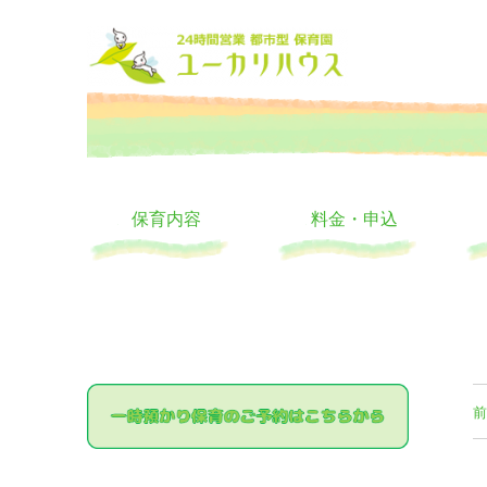
大阪の24時間託児所 ユーカリハウス 月極 一時保育 一時預か
24時間託児所 ユーカリハ
保育内容
料金・申込