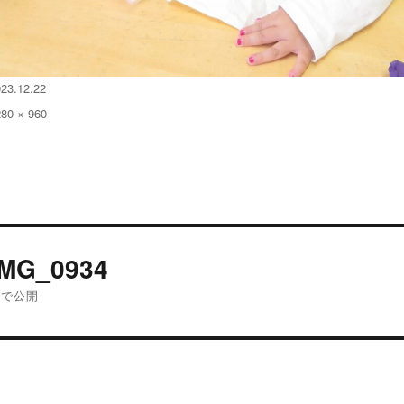
023.12.22
280 × 960
:
投
IMG_0934
稿
内で公開
ナ
ビ
ゲ