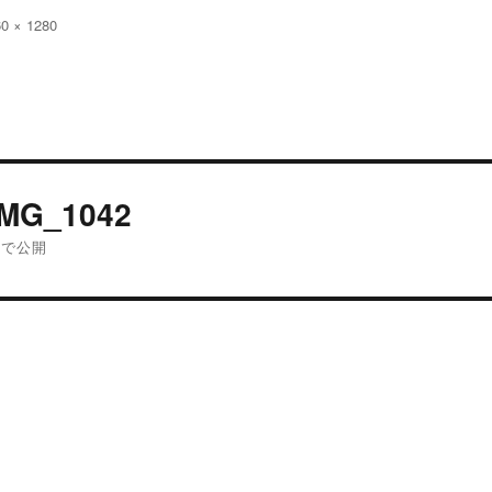
60 × 1280
:
投
IMG_1042
稿
内で公開
ナ
ビ
ゲ
ー
シ