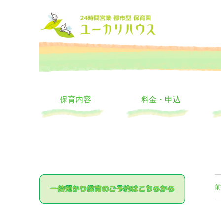
大阪の24時間託児所 ユーカリハウス 月極 一時保育 一時預か
24時間託児所 ユーカリハ
保育内容
料金・申込