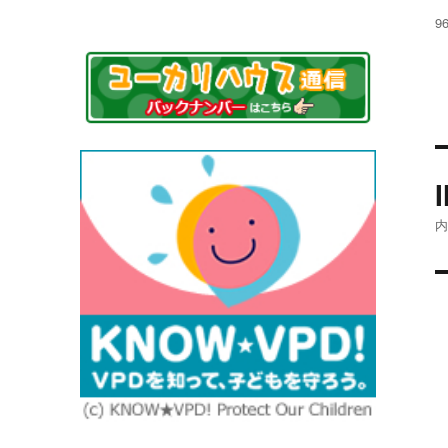
稿
フ
9
日
ル
サ
イ
ズ