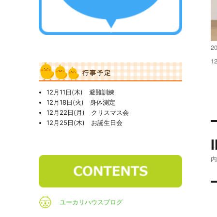
投
2
稿
フ
1
日
ル
行事予定
サ
イ
12月11日(木) 避難訓練
ズ
12月18日(火) 身体測定
12月22日(月) クリスマス会
12月25日(木) お誕生日会
ユーカリハウスブログ