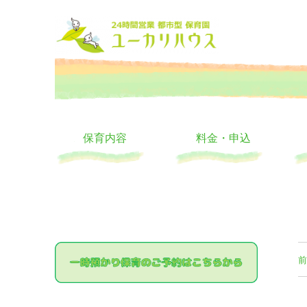
大阪の24時間託児所 ユーカリハウス 月極 一時保育 一時預か
24時間託児所 ユーカリハ
保育内容
料金・申込