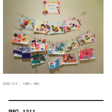
投
フ
2022.12.9
1280 × 960
稿
ル
日:
サ
イ
投
ズ
IMG_1311