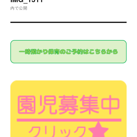
稿
内で公開
ナ
ビ
ゲ
ー
シ
ョ
ン