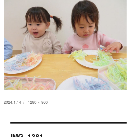
投
フ
2024.1.14
1280 × 960
稿
ル
日:
サ
イ
投
ズ
IMG_1381