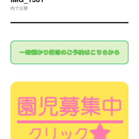
稿
内で公開
ナ
ビ
ゲ
ー
シ
ョ
ン