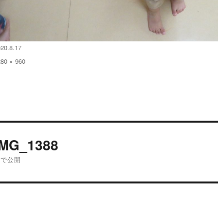
20.8.17
280 × 960
:
投
IMG_1388
稿
内で公開
ナ
ビ
ゲ