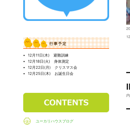
投
20
稿
フ
1
日
ル
行事予定
サ
イ
12月11日(木) 避難訓練
ズ
12月18日(火) 身体測定
12月22日(月) クリスマス会
12月25日(木) お誕生日会
ユーカリハウスブログ