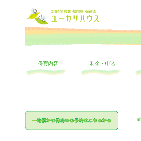
大阪の24時間託児所 ユーカリハウス 月極 一時保育 一時預か
24時間託児所 ユーカリハ
保育内容
料金・申込