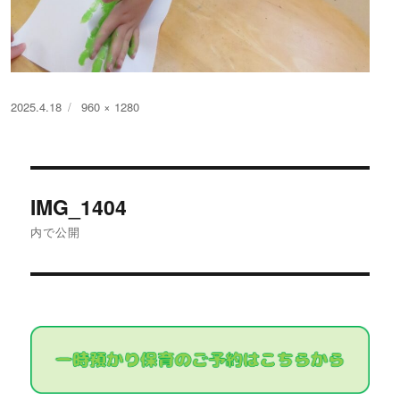
投
フ
2025.4.18
960 × 1280
稿
ル
日:
サ
イ
投
ズ
IMG_1404
稿
内で公開
ナ
ビ
ゲ
ー