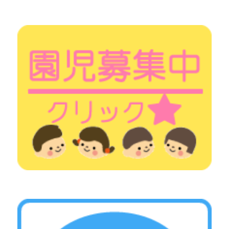
シ
ョ
ン