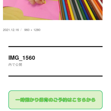
投
フ
2021.12.16
960 × 1280
稿
ル
日:
サ
イ
投
ズ
IMG_1560
稿
内で公開
ナ
ビ
ゲ
ー