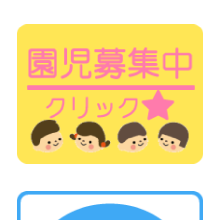
シ
ョ
ン