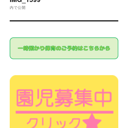
稿
内で公開
ナ
ビ
ゲ
ー
シ
ョ
ン