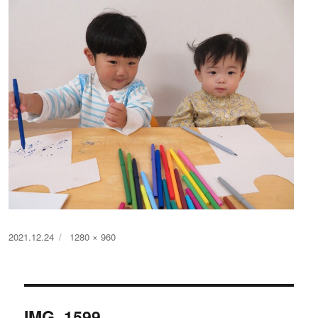
投
フ
2021.12.24
1280 × 960
稿
ル
日:
サ
イ
投
ズ
IMG_1599