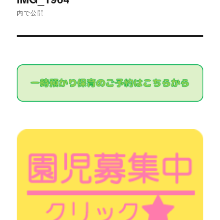
稿
内で公開
ナ
ビ
ゲ
ー
シ
ョ
ン