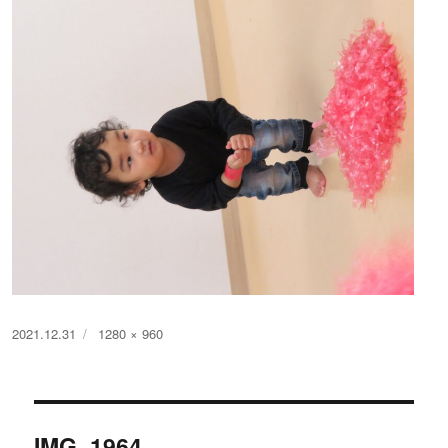
投
フ
2021.12.31
1280 × 960
稿
ル
日:
サ
イ
投
ズ
IMG_1964