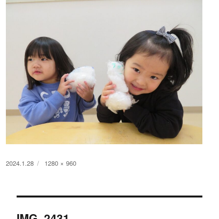
投
フ
2024.1.28
1280 × 960
稿
ル
日:
サ
イ
投
ズ
IMG_2431