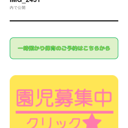
稿
内で公開
ナ
ビ
ゲ
ー
シ
ョ
ン