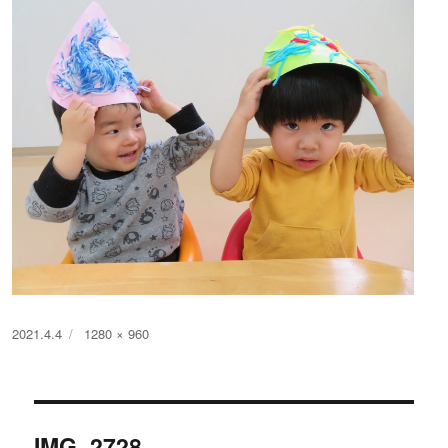
投
フ
2021.4.4
1280 × 960
稿
ル
日:
サ
イ
投
ズ
IMG_2728