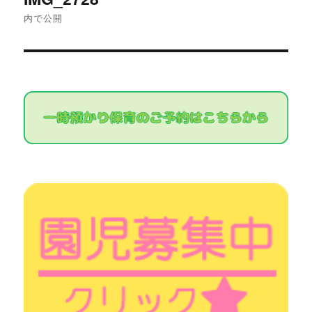
稿
内で公開
ナ
ビ
ゲ
ー
シ
ョ
ン