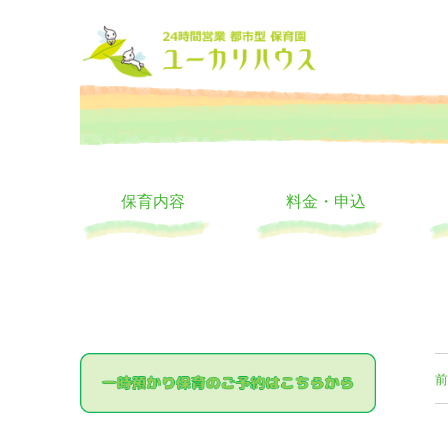
大阪の24時間託児所 ユーカリハウス 月極 一時保育 一時預か
24時間託児所 ユーカリハ
保育内容
料金・申込