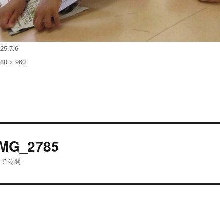
25.7.6
280 × 960
:
投
IMG_2785
稿
内で公開
ナ
ビ
ゲ