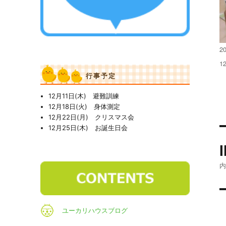
投
20
稿
フ
1
日
ル
行事予定
サ
イ
12月11日(木) 避難訓練
ズ
12月18日(火) 身体測定
12月22日(月) クリスマス会
12月25日(木) お誕生日会
ユーカリハウスブログ