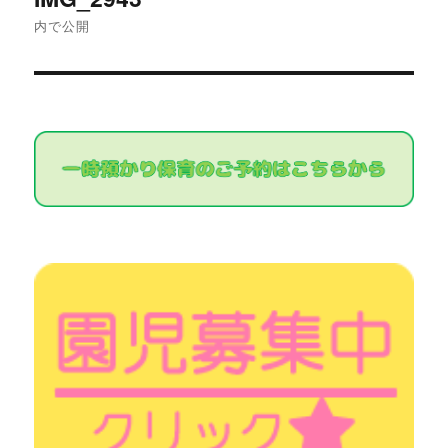
稿
内で公開
ナ
ビ
ゲ
ー
シ
ョ
ン