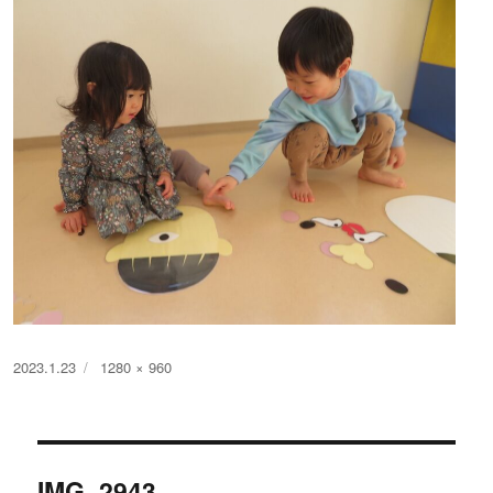
投
フ
2023.1.23
1280 × 960
稿
ル
日:
サ
イ
投
ズ
IMG_2943