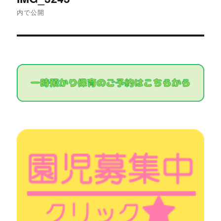
稿
内で公開
ナ
ビ
ゲ
ー
シ
ョ
ン