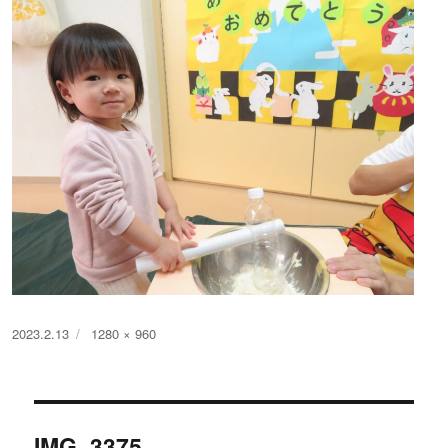
投
フ
2023.2.13
1280 × 960
稿
ル
日:
サ
イ
投
ズ
IMG_3375