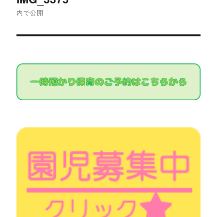
稿
内で公開
ナ
ビ
ゲ
ー
シ
ョ
ン