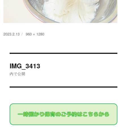
投
フ
2023.2.13
960 × 1280
稿
ル
日:
サ
イ
投
ズ
IMG_3413
稿
内で公開
ナ
ビ
ゲ
ー