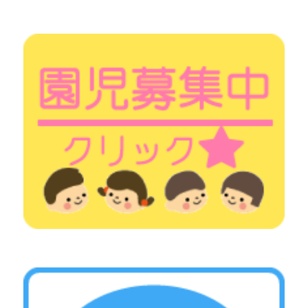
シ
ョ
ン