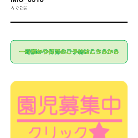
稿
内で公開
ナ
ビ
ゲ
ー
シ
ョ
ン