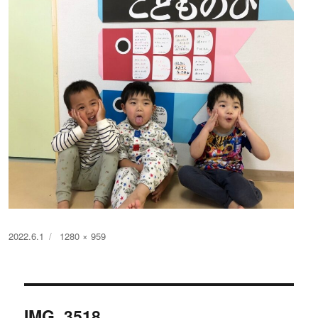
投
フ
2022.6.1
1280 × 959
稿
ル
日:
サ
イ
投
ズ
IMG_3518