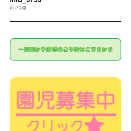
稿
内で公開
ナ
ビ
ゲ
ー
シ
ョ
ン