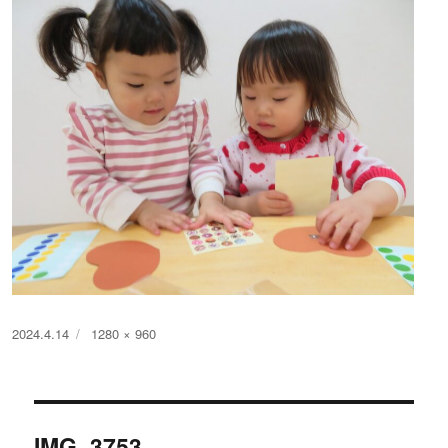
投
フ
2024.4.14
1280 × 960
稿
ル
日:
サ
イ
投
ズ
IMG_3753