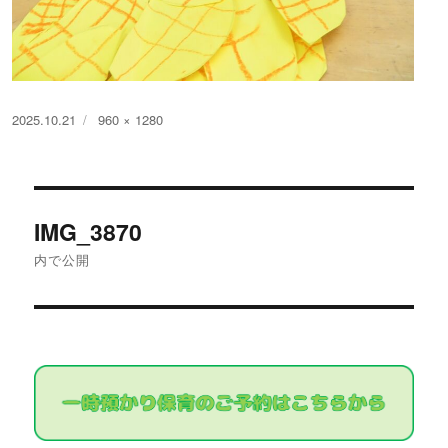
投
フ
2025.10.21
960 × 1280
稿
ル
日:
サ
イ
投
ズ
IMG_3870
稿
内で公開
ナ
ビ
ゲ
ー