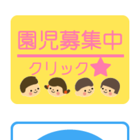
シ
ョ
ン