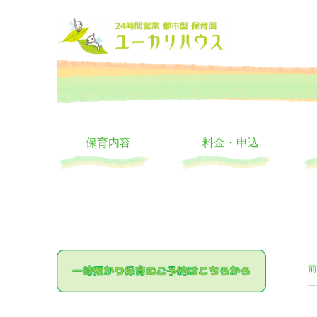
大阪の24時間託児所 ユーカリハウス 月極 一時保育 一時預か
24時間託児所 ユーカリハ
保育内容
料金・申込