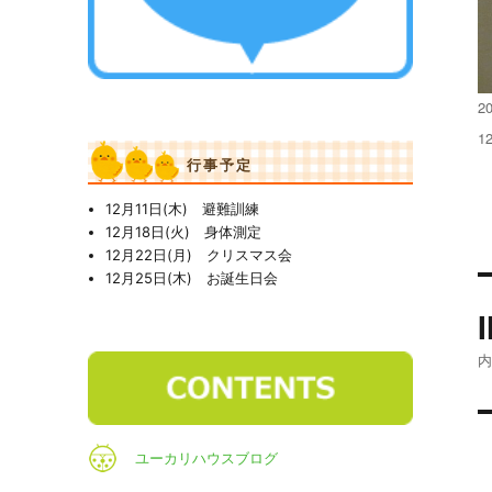
投
20
稿
フ
1
日
ル
行事予定
サ
イ
12月11日(木) 避難訓練
ズ
12月18日(火) 身体測定
12月22日(月) クリスマス会
12月25日(木) お誕生日会
ユーカリハウスブログ