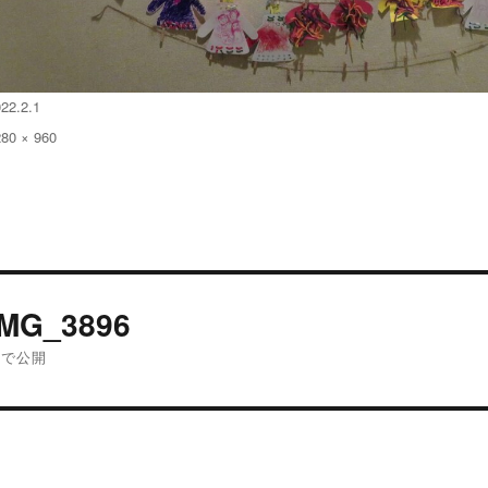
22.2.1
280 × 960
:
投
IMG_3896
稿
内で公開
ナ
ビ
ゲ