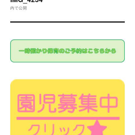
稿
内で公開
ナ
ビ
ゲ
ー
シ
ョ
ン