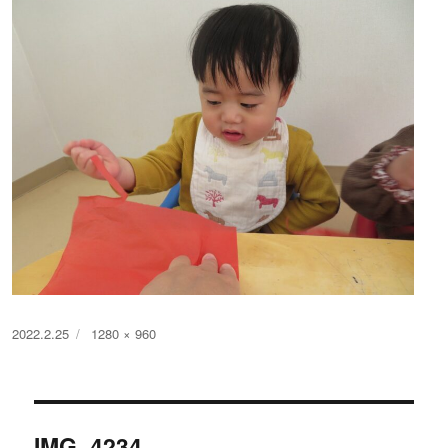
投
フ
2022.2.25
1280 × 960
稿
ル
日:
サ
イ
投
ズ
IMG_4234