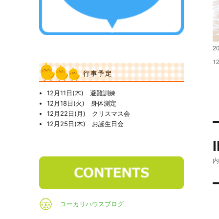
投
20
稿
フ
1
日
ル
行事予定
サ
イ
12月11日(木) 避難訓練
ズ
12月18日(火) 身体測定
12月22日(月) クリスマス会
12月25日(木) お誕生日会
ユーカリハウスブログ