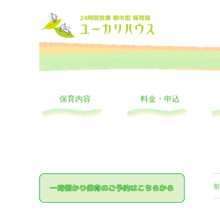
大阪の24時間託児所 ユーカリハウス 月極 一時保育 一時預か
24時間託児所 ユーカリハ
保育内容
料金・申込