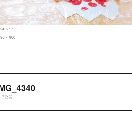
24.5.17
280 × 960
:
投
IMG_4340
稿
内で公開
ナ
ビ
ゲ