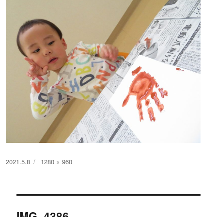
投
フ
2021.5.8
1280 × 960
稿
ル
日:
サ
イ
投
ズ
IMG_4386