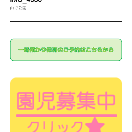
稿
内で公開
ナ
ビ
ゲ
ー
シ
ョ
ン