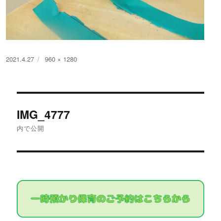
投
フ
2021.4.27
960 × 1280
稿
ル
日:
サ
イ
投
ズ
IMG_4777
稿
内で公開
ナ
ビ
ゲ
ー