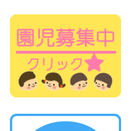
シ
ョ
ン