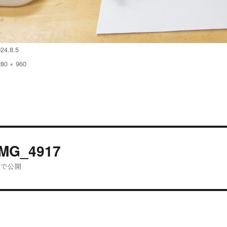
24.8.5
280 × 960
:
投
IMG_4917
稿
内で公開
ナ
ビ
ゲ