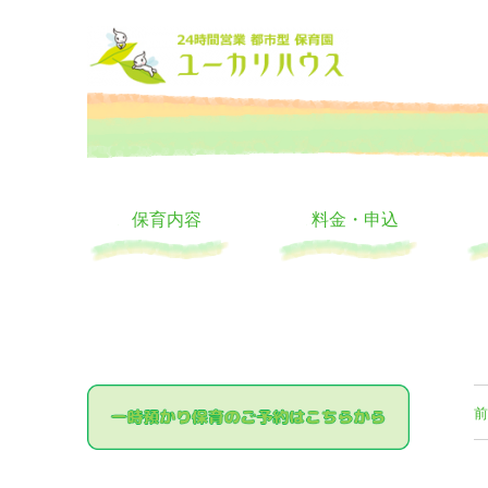
大阪の24時間託児所 ユーカリハウス 月極 一時保育 一時預か
24時間託児所 ユーカリハ
保育内容
料金・申込