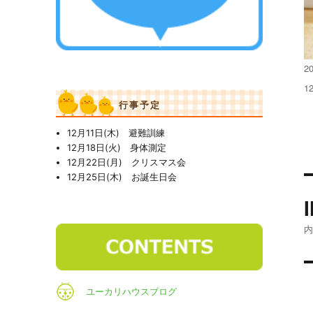
投
20
稿
フ
1
日
ル
行事予定
サ
イ
12月11日(木) 避難訓練
ズ
12月18日(火) 身体測定
12月22日(月) クリスマス会
12月25日(木) お誕生日会
ユーカリハウスブログ