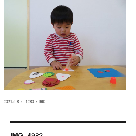
投
フ
2021.5.8
1280 × 960
稿
ル
日:
サ
イ
投
ズ
IMG_4983