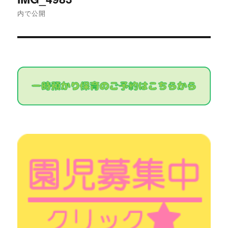
稿
内で公開
ナ
ビ
ゲ
ー
シ
ョ
ン