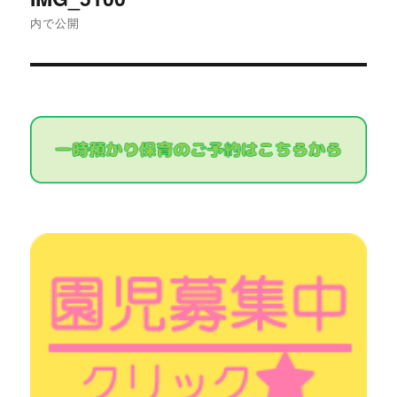
稿
内で公開
ナ
ビ
ゲ
ー
シ
ョ
ン