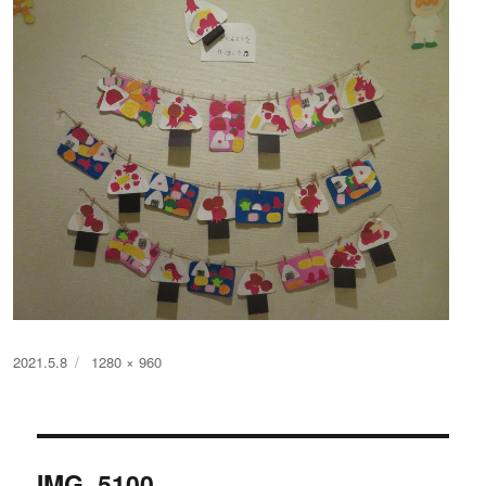
投
フ
2021.5.8
1280 × 960
稿
ル
日:
サ
イ
投
ズ
IMG_5100