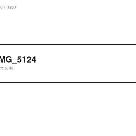
60 × 1280
:
投
IMG_5124
稿
内で公開
ナ
ビ
ゲ
ー
シ