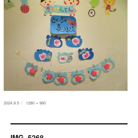
投
フ
2024.9.5
1280 × 960
稿
ル
日:
サ
イ
投
ズ
IMG_5268