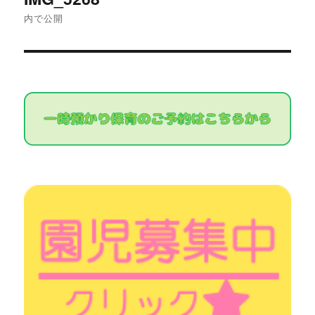
稿
内で公開
ナ
ビ
ゲ
ー
シ
ョ
ン