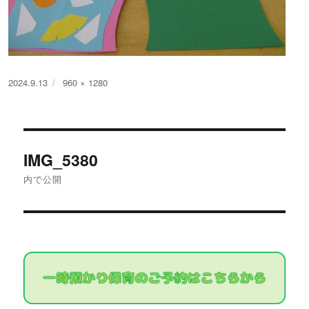
投
フ
2024.9.13
960 × 1280
稿
ル
日:
サ
イ
投
ズ
IMG_5380
稿
内で公開
ナ
ビ
ゲ
ー