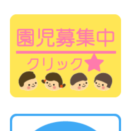
シ
ョ
ン