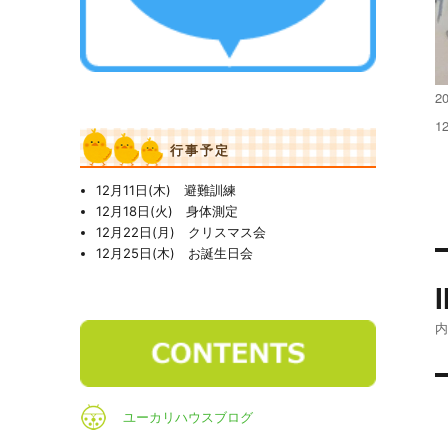
投
20
稿
フ
1
日
ル
行事予定
サ
イ
12月11日(木) 避難訓練
ズ
12月18日(火) 身体測定
12月22日(月) クリスマス会
12月25日(木) お誕生日会
ユーカリハウスブログ