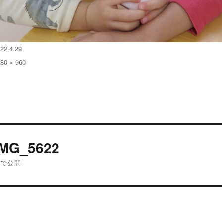
22.4.29
280 × 960
:
投
IMG_5622
稿
内で公開
ナ
ビ
ゲ