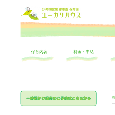
大阪の24時間託児所 ユーカリハウス 月極 一時保育 一時預か
24時間託児所 ユーカリハ
保育内容
料金・申込