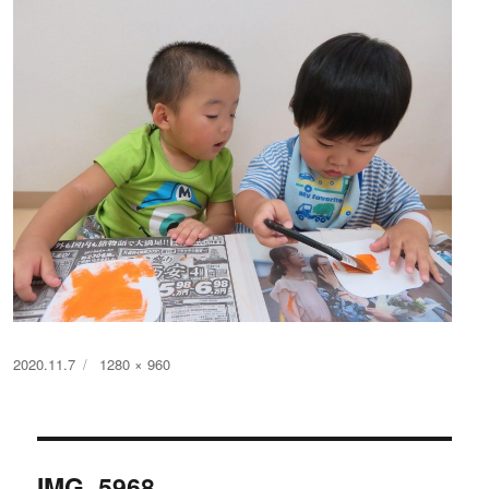
投
フ
2020.11.7
1280 × 960
稿
ル
日:
サ
イ
投
ズ
IMG_5968