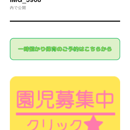
稿
内で公開
ナ
ビ
ゲ
ー
シ
ョ
ン