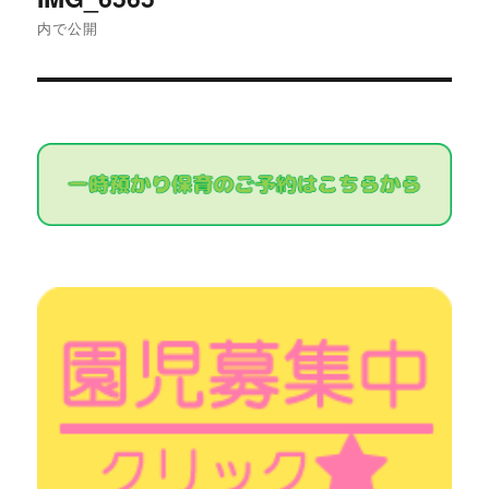
稿
内で公開
ナ
ビ
ゲ
ー
シ
ョ
ン