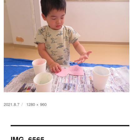
投
フ
2021.8.7
1280 × 960
稿
ル
日:
サ
イ
投
ズ
IMG_6565